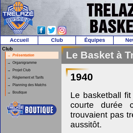
Accueil
Club
Équipes
Ne
Club
Le Basket à Tr
→ Présentation
→ Organigramme
→ Projet Club
1940
→ Règlement et Tarifs
→ Planning des Matchs
→ Boutique
Le basketball fi
courte durée 
trouvaient pas t
aussitôt.