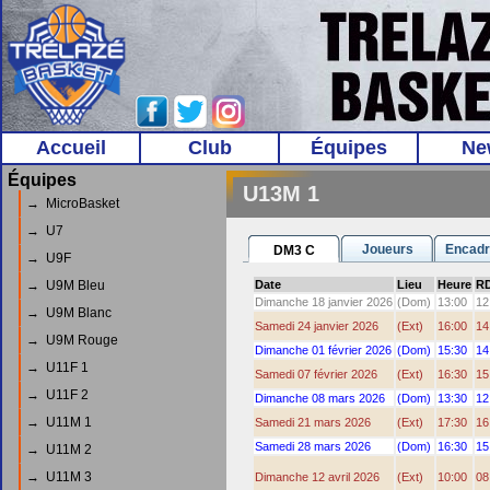
Accueil
Club
Équipes
Ne
Équipes
U13M 1
→ MicroBasket
→ U7
Joueurs
Encadr
DM3 C
→ U9F
→ U9M Bleu
Date
Lieu
Heure
R
Dimanche 18 janvier 2026
(Dom)
13:00
12
→ U9M Blanc
Samedi 24 janvier 2026
(Ext)
16:00
14
→ U9M Rouge
Dimanche 01 février 2026
(Dom)
15:30
14
→ U11F 1
Samedi 07 février 2026
(Ext)
16:30
15
→ U11F 2
Dimanche 08 mars 2026
(Dom)
13:30
12
→ U11M 1
Samedi 21 mars 2026
(Ext)
17:30
16
Samedi 28 mars 2026
(Dom)
16:30
15
→ U11M 2
→ U11M 3
Dimanche 12 avril 2026
(Ext)
10:00
08