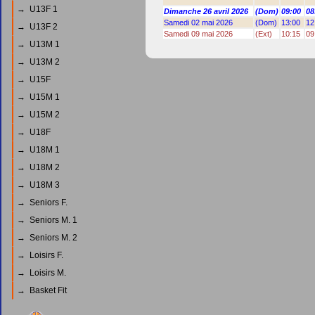
→ U13F 1
Dimanche 26 avril 2026
(Dom)
09:00
08
Samedi 02 mai 2026
(Dom)
13:00
12
→ U13F 2
Samedi 09 mai 2026
(Ext)
10:15
09
→ U13M 1
→ U13M 2
→ U15F
→ U15M 1
→ U15M 2
→ U18F
→ U18M 1
→ U18M 2
→ U18M 3
→ Seniors F.
→ Seniors M. 1
→ Seniors M. 2
→ Loisirs F.
→ Loisirs M.
→ Basket Fit