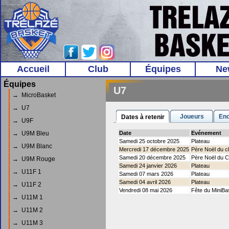
Accueil
Club
Équipes
Ne
Équipes
U7
→ MicroBasket
→ U7
Joueurs
Enc
Dates à retenir
→ U9F
→ U9M Bleu
Date
Evénement
Samedi 25 octobre 2025
Plateau
→ U9M Blanc
Mercredi 17 décembre 2025
Père Noël du c
Samedi 20 décembre 2025
Père Noël du C
→ U9M Rouge
Samedi 24 janvier 2026
Plateau
→ U11F 1
Samedi 07 mars 2026
Plateau
Samedi 04 avril 2026
Plateau
→ U11F 2
Vendredi 08 mai 2026
Fête du MiniBa
→ U11M 1
→ U11M 2
→ U11M 3