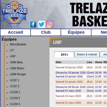
Accueil
Club
Équipes
Ne
Équipes
U9F
→ MicroBasket
→ U7
Dates à retenir
Jo
DF4 I
→ U9F
→ U9M Bleu
Date
Lieu
Heure
R
Samedi 10 janvier 2026
(Ext)
10:30
09
→ U9M Blanc
Dimanche 18 janvier 2026
(Dom)
09:30
08
→ U9M Rouge
Samedi 24 janvier 2026
(Dom)
11:00
10
→ U11F 1
Samedi 31 janvier 2026
(Ext)
14:00
12
→ U11F 2
Dimanche 08 février 2026
(Dom)
10:30
09
Samedi 07 mars 2026
(Dom)
11:00
10
→ U11M 1
Samedi 14 mars 2026
(Ext)
10:00
09
→ U11M 2
Samedi 21 mars 2026
(Ext)
12:30
11
→ U11M 3