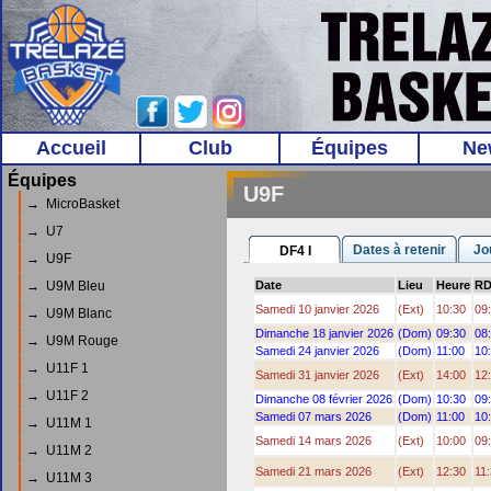
Accueil
Club
Équipes
Ne
Équipes
U9F
→ MicroBasket
→ U7
Dates à retenir
Jo
DF4 I
→ U9F
→ U9M Bleu
Date
Lieu
Heure
R
Samedi 10 janvier 2026
(Ext)
10:30
09
→ U9M Blanc
Dimanche 18 janvier 2026
(Dom)
09:30
08
→ U9M Rouge
Samedi 24 janvier 2026
(Dom)
11:00
10
→ U11F 1
Samedi 31 janvier 2026
(Ext)
14:00
12
→ U11F 2
Dimanche 08 février 2026
(Dom)
10:30
09
Samedi 07 mars 2026
(Dom)
11:00
10
→ U11M 1
Samedi 14 mars 2026
(Ext)
10:00
09
→ U11M 2
Samedi 21 mars 2026
(Ext)
12:30
11
→ U11M 3