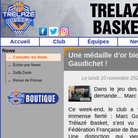
Accueil
Club
Équipes
Ne
News
Une médaille d’or bi
→ Consulter les News
Gaudichet !
→ Écrire une News
→ Daffy Dunk
Le lundi 10 novembre 202
→ Revue de Presse
Dans le jeu des 
demande… Marc Gau
Ce week-end, le club a 
immense fierté : Marc Ga
Trélazé Basket, s’est vu 
Fédération Française de Bas
Une distinction qui vie